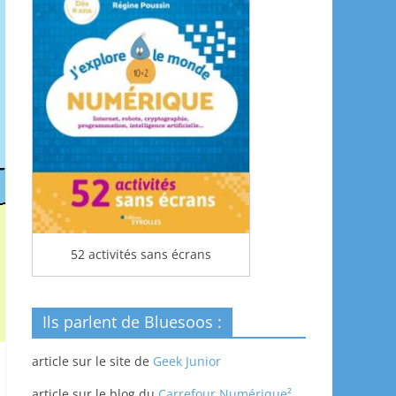
52 activités sans écrans
Ils parlent de Bluesoos :
article sur le site de
Geek Junior
article sur le blog du
Carrefour Numérique²