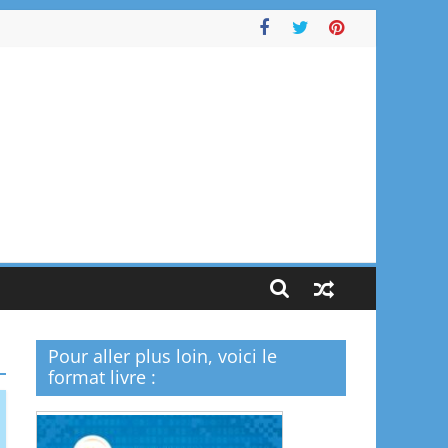
Pour aller plus loin, voici le
format livre :