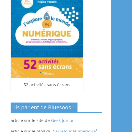
52 activités sans écrans
Ils parlent de Bluesoos :
article sur le site de
Geek Junior
article sur le blog du
Carrefour Numérique²