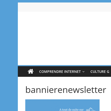
Passer
au
contenu
Bluesoos
Explique-
moi
le
numérique
COMPRENDRE INTERNET
CULTURE G
bannierenewsletter