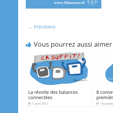
← Précédent
Vous pourrez aussi aimer
La révolte des balances
8 conse
connectées
premièr
1 avril 2017
14 octob