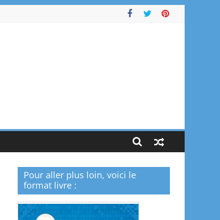
Pour aller plus loin, voici le
format livre :