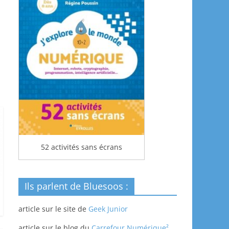
52 activités sans écrans
Ils parlent de Bluesoos :
article sur le site de
Geek Junior
article sur le blog du
Carrefour Numérique²