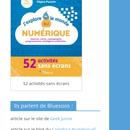
52 activités sans écrans
Ils parlent de Bluesoos :
article sur le site de
Geek Junior
article sur le blog du
Carrefour Numérique²