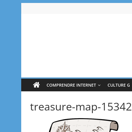
Passer
au
contenu
Bluesoos
Explique-
moi
le
numérique
COMPRENDRE INTERNET
CULTURE G
treasure-map-1534