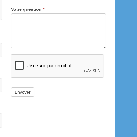
Votre question
*