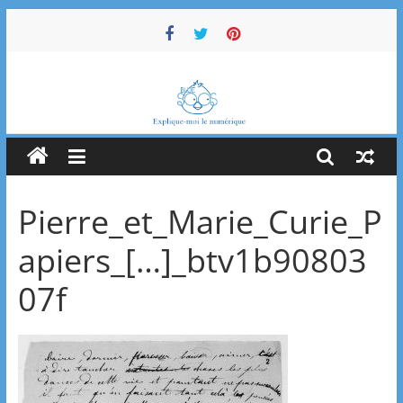
Passer
au
contenu
Bluesoos
Explique-
moi
le
numérique
Pierre_et_Marie_Curie_P
apiers_[…]_btv1b90803
07f