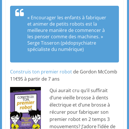
« Encourager les enfants à fabriquer
et animer de petits robots est la
meilleure manière de commencer à
les penser comme des machines. »
Serge Tisseron (pédopsychiatre
spécialiste du numérique)
Construis ton premier robot
de Gordon McComb
11€95 à partir de 7 ans
Qui aurait cru qu’il suffirait
d’une vieille brosse à dents
électrique et d’une brosse à
récurer pour fabriquer son
premier robot en 2 temps 3
mouvements? J’adore l’idée de