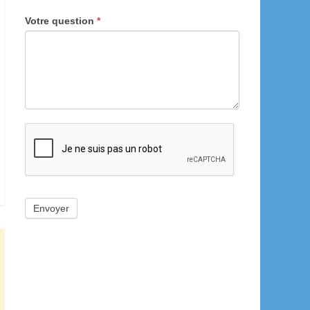
Votre question
*