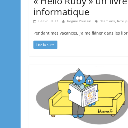
« Hello Ruby » un livr
informatique
,
19 avril 2017
Régine Poussin
dès 5 ans
livre 
Pendant mes vacances, j’aime flâner dans les libr
Lire la suite