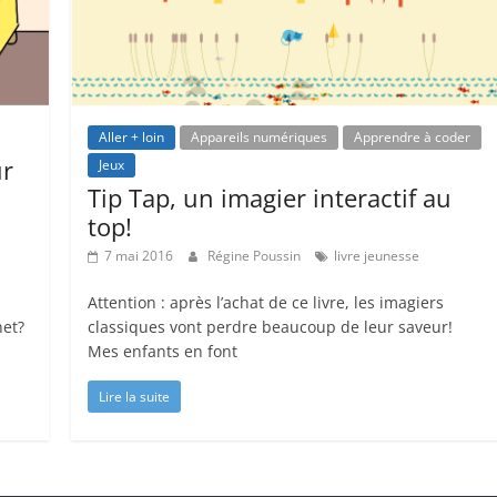
Aller + loin
Appareils numériques
Apprendre à coder
ur
Jeux
Tip Tap, un imagier interactif au
top!
7 mai 2016
Régine Poussin
livre jeunesse
Attention : après l’achat de ce livre, les imagiers
net?
classiques vont perdre beaucoup de leur saveur!
Mes enfants en font
Lire la suite