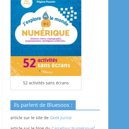
52 activités sans écrans
Ils parlent de Bluesoos :
article sur le site de
Geek Junior
article sur le blog du
Carrefour Numérique²