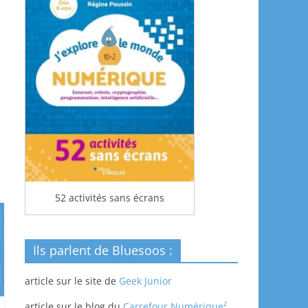
52 activités sans écrans
Ils parlent de Bluesoos :
article sur le site de
Geek Junior
article sur le blog du
Carrefour Numérique²