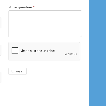
Votre question
*