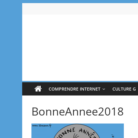
Passer
au
contenu
Bluesoos
Explique-
moi
le
numérique
COMPRENDRE INTERNET
CULTURE G
BonneAnnee2018