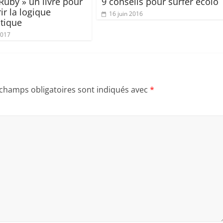
 Ruby » un livre pour
9 conseils pour surfer écolo
ir la logique
16 juin 2016
tique
2017
 champs obligatoires sont indiqués avec
*