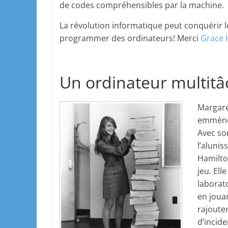
de codes compréhensibles par la machine.
La révolution informatique peut conquérir l
programmer des ordinateurs! Merci
Grace 
Un ordinateur multitâ
Margare
emmèner
Avec son
l’alunis
Hamilton
jeu. Ell
laborato
en jouan
rajoute
d’incide