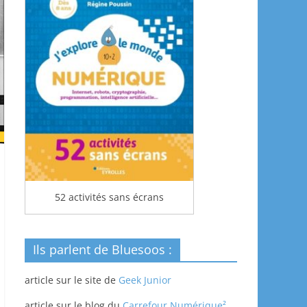
52 activités sans écrans
Ils parlent de Bluesoos :
article sur le site de
Geek Junior
article sur le blog du
Carrefour Numérique²