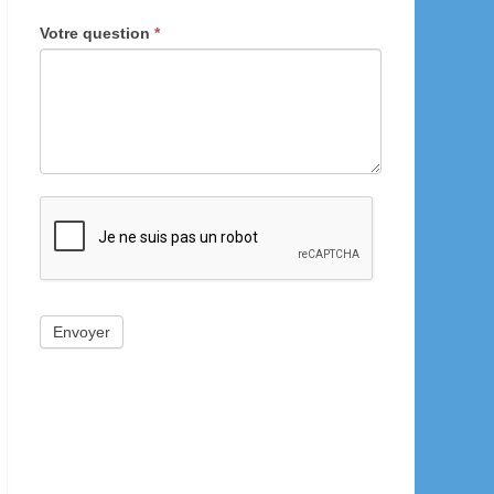
Votre question
*