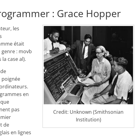
rogrammer : Grace Hopper
eur, les
s
amme était
 genre :
movb
 la case al).
 de
e poignée
 ordinateurs.
programmes en
poque
nnent pas
Credit: Unknown (Smithsonian
remier
Institution)
t de
lais en lignes